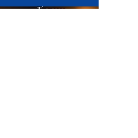
DATAS
13 de Outubro - Whisky A Go Go - Los
Angeles, CA
LOJA
COMPRE AGORA